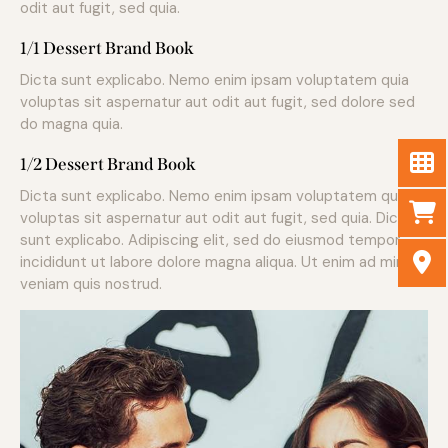
odit aut fugit, sed quia.
1/1 Dessert Brand Book
Dicta sunt explicabo. Nemo enim ipsam voluptatem quia
voluptas sit aspernatur aut odit aut fugit, sed dolore sed
do magna quia.
1/2 Dessert Brand Book
Dicta sunt explicabo. Nemo enim ipsam voluptatem quia
voluptas sit aspernatur aut odit aut fugit, sed quia. Dicta
sunt explicabo. Adipiscing elit, sed do eiusmod tempor
incididunt ut labore dolore magna aliqua. Ut enim ad minim
veniam quis nostrud.