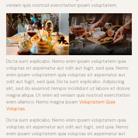
veniam quis nostrud exercitation ipsam voluptatem.
Dicta sunt explicabo. Nemo enim ipsam voluptatem quia
voluptas sit aspernatur aut odit aut fugit, sed quia. Nemo
enim ipsam voluptatem quia voluptas sit aspernatur aut
odit aut fugit, sed quia. Dicta sunt explicabo. Adipiscing
elit, sed do eiusmod tempor incididunt ut labore et dolore
magna aliqua. Ut enim ad veniam quis nostrud exercitation
enim ullamco. Nemo magna ipsam
Voluptatem Quia
Voluptas.
Dicta sunt explicabo. Nemo enim ipsam voluptatem quia
voluptas sit aspernatur aut odit aut fugit, sed quia. Nemo
enim ipsam voluptatem quia voluptas sit aspernatur aut